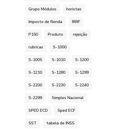
Grupo Módulos
horistas
Imposto de Renda
IRRF
P150
Produto
rejeição
rubricas
S-1000
S-1005
S-1010
S-1200
S-1210
S-1280
S-1299
S-2200
S-2230
S-2240
S-2299
Simples Nacional
SPED ECD
Sped ECF
SST
tabela de INSS