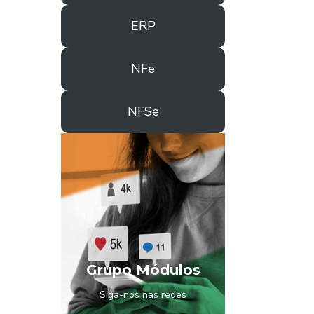
ERP
NFe
NFSe
Grupo Módulos
Siga-nos nas redes