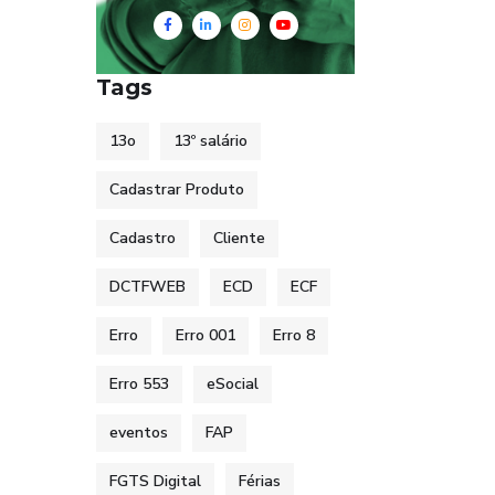
Tags
13o
13º salário
Cadastrar Produto
Cadastro
Cliente
DCTFWEB
ECD
ECF
Erro
Erro 001
Erro 8
Erro 553
eSocial
eventos
FAP
FGTS Digital
Férias