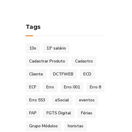
Tags
13o
13º salário
Cadastrar Produto
Cadastro
Cliente
DCTFWEB
ECD
ECF
Erro
Erro 001
Erro 8
Erro 553
eSocial
eventos
FAP
FGTS Digital
Férias
Grupo Módulos
horistas