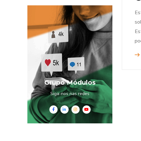
Es
so
Es
po
Grupo Módulos
Siga-nos nas redes