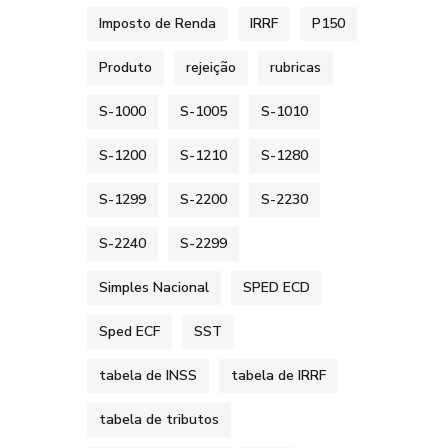
Imposto de Renda
IRRF
P150
Produto
rejeição
rubricas
S-1000
S-1005
S-1010
S-1200
S-1210
S-1280
S-1299
S-2200
S-2230
S-2240
S-2299
Simples Nacional
SPED ECD
Sped ECF
SST
tabela de INSS
tabela de IRRF
tabela de tributos