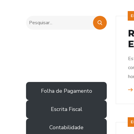
E
R
E
Es
co
ho
Folha de Pagamento
Escrita Fiscal
E
Contabilidade