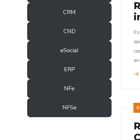
R
CRM
i
CND
Es
qu
eSocial
ca
en
ERP
NFe
NFSe
E
R