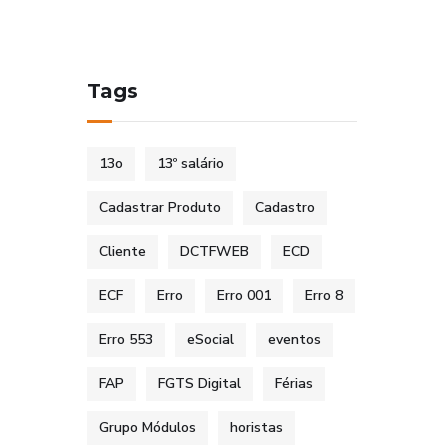
Tags
13o
13º salário
Cadastrar Produto
Cadastro
Cliente
DCTFWEB
ECD
ECF
Erro
Erro 001
Erro 8
Erro 553
eSocial
eventos
FAP
FGTS Digital
Férias
Grupo Módulos
horistas