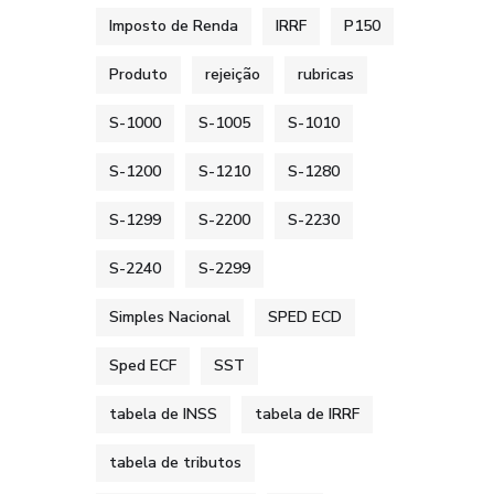
Imposto de Renda
IRRF
P150
Produto
rejeição
rubricas
S-1000
S-1005
S-1010
S-1200
S-1210
S-1280
S-1299
S-2200
S-2230
S-2240
S-2299
Simples Nacional
SPED ECD
Sped ECF
SST
tabela de INSS
tabela de IRRF
tabela de tributos