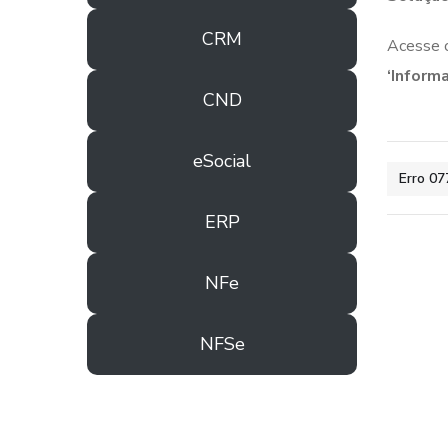
CRM
Acesse 
‘Inform
CND
eSocial
Erro 07
ERP
NFe
NFSe