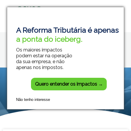
Home
sped efd contribuições
Grupo Módulos
Sistemas Contábeis e Empresariais
A Reforma Tributária é apenas
Posts tagged: sped
a ponta do iceberg.
efd contribuições
Os maiores impactos
podem estar na operação
da sua empresa, e não
apenas nos impostos.
Quero entender os impactos →
Não tenho interesse