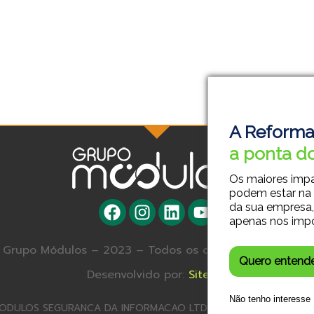
A Reforma
a ponta do
Os maiores imp
podem estar na
da sua empresa,
apenas nos imp
Grupo Módulos – 2023 – Todos os direitos reservados.
Quero entend
Desenvolvido por:
Site SA
Não tenho interesse
ODULOS SEGURANCA DA INFORMACAO LTDA – 23.179.572/0001-