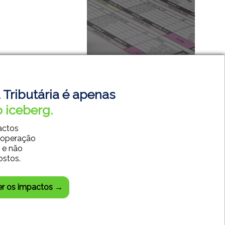
 Tributária é apenas
 iceberg.
actos
 operação
SISTEMAS CONTÁBEIS
 e não
SISTEMAS EMPRESARIAIS
ostos.
DESENVOLVIMENTO WEB
CENTRAL DO CLIENTE
er os impactos →
CHAT SUPORTE TÉCNICO
85