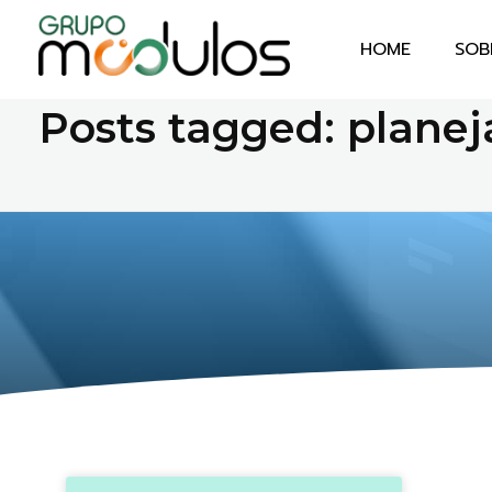
HOME
SOB
Home
planejamento financeiro empres...
Grupo Módulos
Sistemas Contábeis e Empresariais
Posts tagged: plane