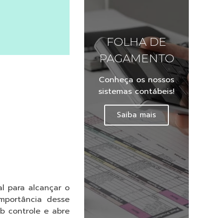
FOLHA DE
PAGAMENTO
Conheça os nossos
sistemas contábeis!
o
Saiba mais
l para alcançar o
importância desse
b controle e abre