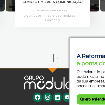
O QUE DIFERENCIA ÁREAS CONTÁBEIS
MAIS PRODUTIVAS?
06/07/2026
by
Grupo Módulos
Contábeis
A Reforma
a ponta do
Os maiores imp
podem estar na
da sua empresa,
apenas nos imp
Quero entend