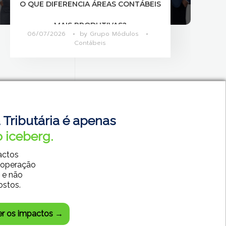
CALENDÁRIO DE OBRIGAÇÕES JULHO
DE 2026
01/07/2026
by
Grupo Módulos
Calendário de Obrigações
 Tributária é apenas
 iceberg.
actos
 operação
 e não
ostos.
SISTEMAS CONTÁBEIS
SISTEMAS EMPRESARIAIS
er os impactos →
DESENVOLVIMENTO WEB