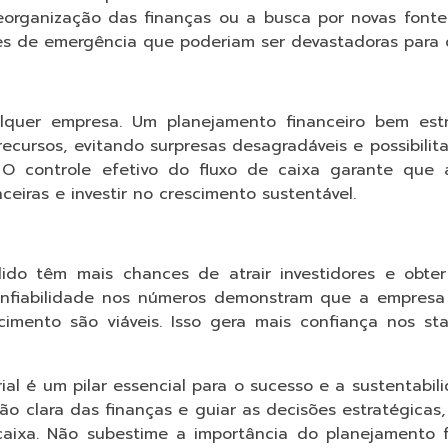
organização das finanças ou a busca por novas fonte
ões de emergência que poderiam ser devastadoras para 
lquer empresa. Um planejamento financeiro bem estr
ecursos, evitando surpresas desagradáveis e possibilit
O controle efetivo do fluxo de caixa garante que 
eiras e investir no crescimento sustentável.
ido têm mais chances de atrair investidores e obter
a confiabilidade nos números demonstram que a empres
imento são viáveis. Isso gera mais confiança nos st
ial é um pilar essencial para o sucesso e a sustentabi
 clara das finanças e guiar as decisões estratégicas, 
 caixa. Não subestime a importância do planejamento 