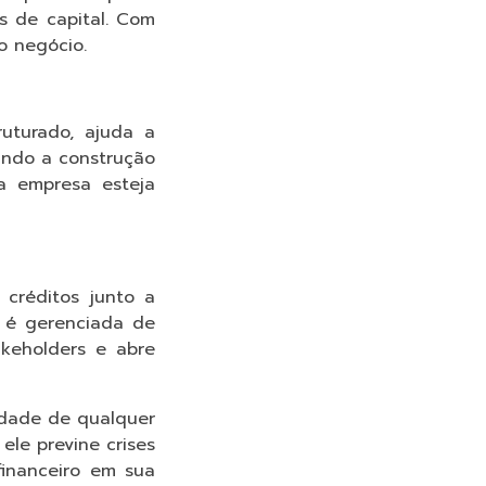
s de capital. Com
o negócio.
uturado, ajuda a
ando a construção
a empresa esteja
 créditos junto a
a é gerenciada de
akeholders e abre
lidade de qualquer
ele previne crises
financeiro em sua