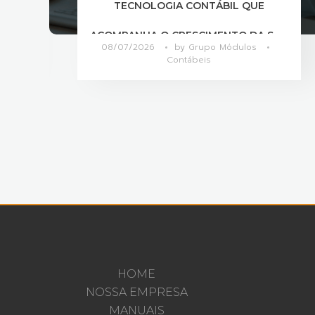
COMO OTIMIZAR A COMUNICAÇÃO
UA
ENTRE SETORES?
07/07/2026
by
Grupo Módulos
Contábeis
HOME
NOSSA EMPRESA
MANUAIS