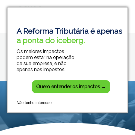
Home
nota fiscal eletronica de serv...
Grupo Módulos
Sistemas Contábeis e Empresariais
A Reforma Tributária é apenas
Posts tagged: nota
a ponta do iceberg.
fiscal eletronica de
Os maiores impactos
serviços
podem estar na operação
da sua empresa, e não
apenas nos impostos.
Quero entender os impactos →
Não tenho interesse