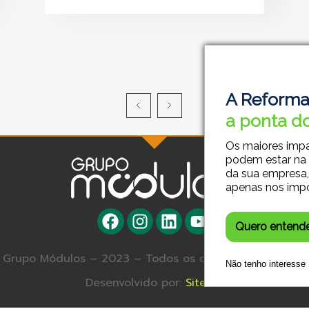
A Reforma
a ponta do
Os maiores imp
podem estar na
da sua empresa,
apenas nos imp
Quero entend
Grupo Módulos – 2023 – Todos os direitos reservados.
Não tenho interesse
Desenvolvido por:
Site SA