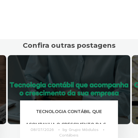
Confira outras postagens
COMO OTIMIZAR A COMUNICAÇÃO
ENTRE SETORES?
07/07/2026
by
Grupo Módulos
Contábeis