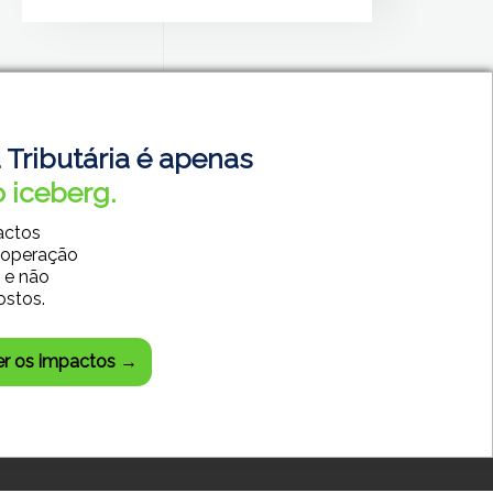
 Tributária é apenas
 iceberg.
actos
 operação
 e não
ostos.
SISTEMAS CONTÁBEIS
SISTEMAS EMPRESARIAIS
er os impactos →
DESENVOLVIMENTO WEB
CENTRAL DO CLIENTE
CHAT SUPORTE TÉCNICO