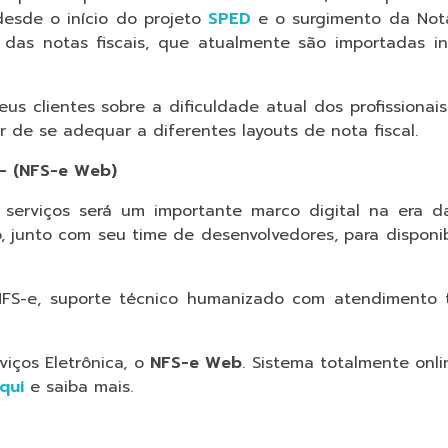
desde o início do projeto
SPED
e o surgimento da Nota 
o das notas fiscais, que atualmente são importadas 
us clientes sobre a dificuldade atual dos profissionai
r de se adequar a diferentes layouts de nota fiscal.
 – (NFS-e Web)
 serviços será um importante marco digital na era d
 junto com seu time de desenvolvedores, para disponib
NFS-e, suporte técnico humanizado com atendimento t
iços Eletrônica, o
NFS-e Web
. Sistema totalmente onl
qui
e saiba mais.