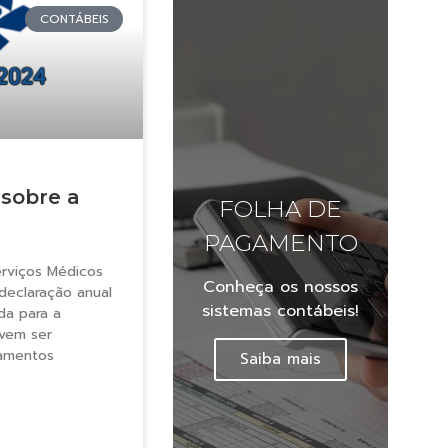
CONTÁBEIS
 sobre a
FOLHA DE
PAGAMENTO
rviços Médicos
Conheça os nossos
declaração anual
sistemas contábeis!
da para a
evem ser
amentos
Saiba mais