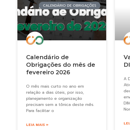
CALENDÁRIO DE OBRIGAÇÕES
Calendário de
V
Obrigações do mês de
D
fevereiro 2026
A 
Ati
O mês mais curto no ano em
de
relação a dias úteis, por isso,
env
planejamento e organização
DIM
precisam sem a tônica deste mês.
No
Para facilitar o
LEI
LEIA MAIS »