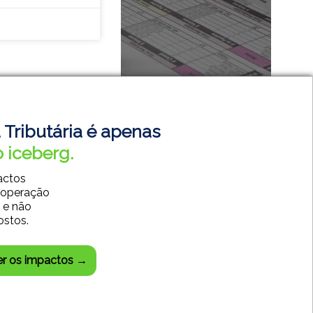
 Tributária é apenas
 iceberg.
actos
 operação
SISTEMAS CONTÁBEIS
 e não
SISTEMAS EMPRESARIAIS
ostos.
DESENVOLVIMENTO WEB
CENTRAL DO CLIENTE
er os impactos →
CHAT SUPORTE TÉCNICO
85