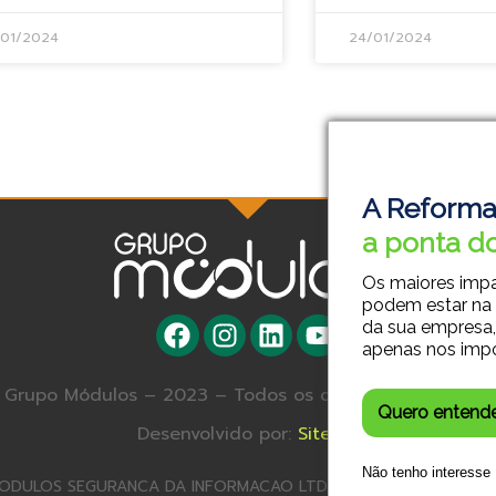
/01/2024
24/01/2024
A Reforma
a ponta do
Os maiores imp
podem estar na
da sua empresa,
apenas nos imp
Grupo Módulos – 2023 – Todos os direitos reservados.
Quero entend
Desenvolvido por:
Site SA
Não tenho interesse
ODULOS SEGURANCA DA INFORMACAO LTDA – 23.179.572/0001-