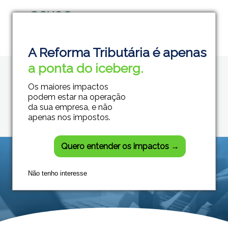
Home
Crédito do Trabalhador
Grupo Módulos
Sistemas Contábeis e Empresariais
A Reforma Tributária é apenas
Posts tagged:
a ponta do iceberg.
Crédito do
Os maiores impactos
Trabalhador
podem estar na operação
da sua empresa, e não
apenas nos impostos.
Quero entender os impactos →
Não tenho interesse