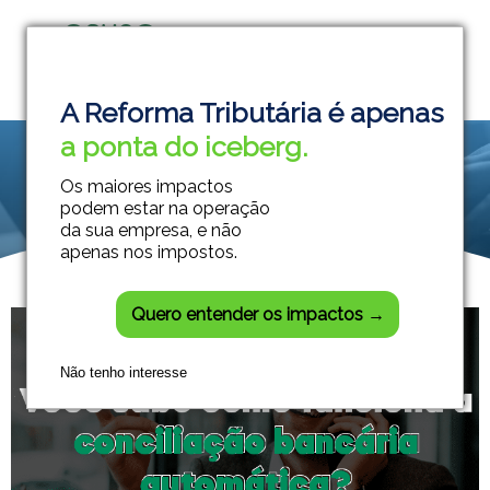
Grupo Módulos
Sistemas Contábeis e Empresariais
A Reforma Tributária é apenas
a ponta do iceberg.
Os maiores impactos
podem estar na operação
da sua empresa, e não
apenas nos impostos.
Quero entender os impactos →
Não tenho interesse