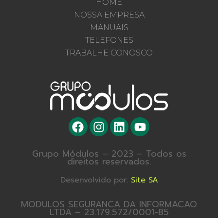
HOME
NOSSA EMPRESA
MANUAIS
TELEFONES
TRABALHE CONOSCO
Grupo Módulos – 2023 – Todos os
direitos reservados.
Desenvolvido por:
Site SA
MODULOS SEGURANCA DA INFORMACAO
LTDA – 23.179.572/0001-85