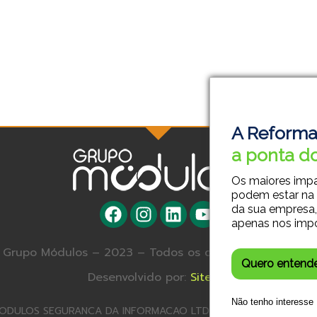
A Reforma
a ponta do
Os maiores imp
podem estar na
da sua empresa,
apenas nos imp
Grupo Módulos – 2023 – Todos os direitos reservados.
Quero entend
Desenvolvido por:
Site SA
Não tenho interesse
ODULOS SEGURANCA DA INFORMACAO LTDA – 23.179.572/0001-