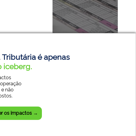
 Tributária é apenas
 iceberg.
actos
 operação
SISTEMAS CONTÁBEIS
 e não
SISTEMAS EMPRESARIAIS
ostos.
DESENVOLVIMENTO WEB
CENTRAL DO CLIENTE
er os impactos →
CHAT SUPORTE TÉCNICO
85