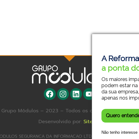
A Reforma
a ponta do
Os maiores imp
podem estar na
da sua empresa,
apenas nos imp
Grupo Módulos – 2023 – Todos os direitos reservados.
Quero entend
Desenvolvido por:
Site SA
Não tenho interesse
ODULOS SEGURANCA DA INFORMACAO LTDA – 23.179.572/0001-