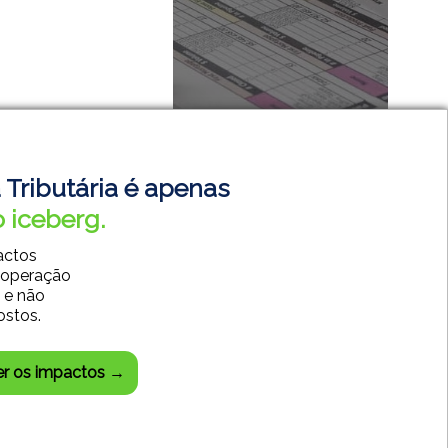
 Tributária é apenas
 iceberg.
actos
 operação
SISTEMAS CONTÁBEIS
 e não
SISTEMAS EMPRESARIAIS
ostos.
DESENVOLVIMENTO WEB
CENTRAL DO CLIENTE
er os impactos →
CHAT SUPORTE TÉCNICO
85