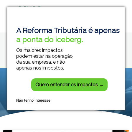
Home
reforma tributaria
Grupo Módulos
Sistemas Contábeis e Empresariais
A Reforma Tributária é apenas
Posts tagged:
a ponta do iceberg.
reforma tributaria
Os maiores impactos
podem estar na operação
da sua empresa, e não
apenas nos impostos.
Quero entender os impactos →
Não tenho interesse