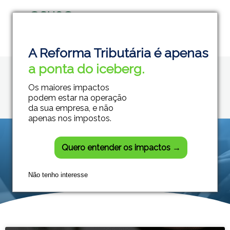
Home
Prazos fiscais
Grupo Módulos
Sistemas Contábeis e Empresariais
A Reforma Tributária é apenas
Posts tagged:
a ponta do iceberg.
Prazos fiscais
Os maiores impactos
podem estar na operação
da sua empresa, e não
apenas nos impostos.
Quero entender os impactos →
Não tenho interesse