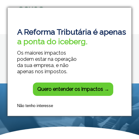
Home
Otimização de conteúdo
Grupo Módulos
Sistemas Contábeis e Empresariais
A Reforma Tributária é apenas
Posts tagged:
a ponta do iceberg.
Otimização de
Os maiores impactos
conteúdo
podem estar na operação
da sua empresa, e não
apenas nos impostos.
Quero entender os impactos →
Não tenho interesse