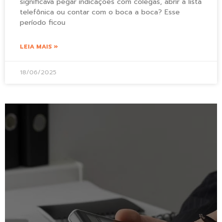
significava pegar indicações com colegas, abrir a lista
telefônica ou contar com o boca a boca? Esse
período ficou
LEIA MAIS »
18/06/2025