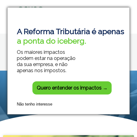
Home
NFS-e
Grupo Módulos
Sistemas Contábeis e Empresariais
A Reforma Tributária é apenas
Posts tagged: NFS-
a ponta do iceberg.
e
Os maiores impactos
podem estar na operação
da sua empresa, e não
apenas nos impostos.
Quero entender os impactos →
Não tenho interesse