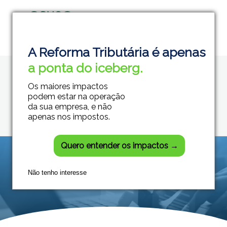
Home
Lei Complementar 214/2025
Grupo Módulos
Sistemas Contábeis e Empresariais
A Reforma Tributária é apenas
Posts tagged: Lei
a ponta do iceberg.
Complementar
Os maiores impactos
214/2025
podem estar na operação
da sua empresa, e não
apenas nos impostos.
Quero entender os impactos →
Não tenho interesse