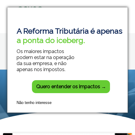
Home
IVA Dual
Grupo Módulos
Sistemas Contábeis e Empresariais
A Reforma Tributária é apenas
Posts tagged: IVA
a ponta do iceberg.
Dual
Os maiores impactos
podem estar na operação
da sua empresa, e não
apenas nos impostos.
Quero entender os impactos →
Não tenho interesse