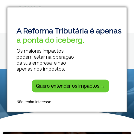
Home
GestãoEmpresarial
Grupo Módulos
Sistemas Contábeis e Empresariais
A Reforma Tributária é apenas
Posts tagged:
a ponta do iceberg.
GestãoEmpresarial
Os maiores impactos
podem estar na operação
da sua empresa, e não
apenas nos impostos.
Quero entender os impactos →
Não tenho interesse