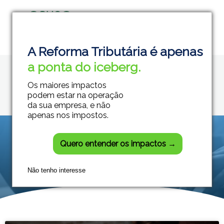
Home
DIRF 2025
Grupo Módulos
Sistemas Contábeis e Empresariais
A Reforma Tributária é apenas
Posts tagged:
a ponta do iceberg.
DIRF 2025
Os maiores impactos
podem estar na operação
da sua empresa, e não
apenas nos impostos.
Quero entender os impactos →
Não tenho interesse