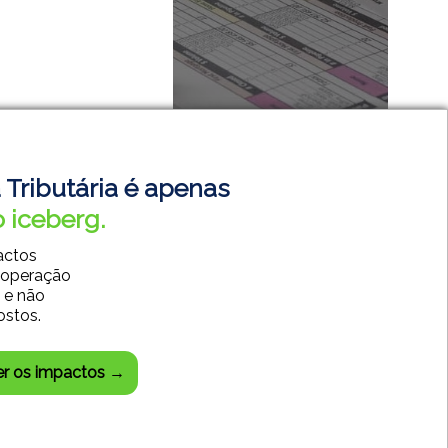
 Tributária é apenas
 iceberg.
actos
 operação
SISTEMAS CONTÁBEIS
 e não
SISTEMAS EMPRESARIAIS
ostos.
DESENVOLVIMENTO WEB
CENTRAL DO CLIENTE
er os impactos →
CHAT SUPORTE TÉCNICO
85