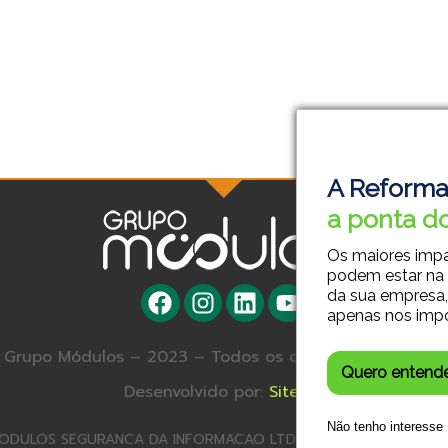
A Reforma
a ponta do
Os maiores imp
podem estar na
da sua empresa,
apenas nos imp
Grupo Módulos – 2023 – Todos os direitos reservados.
Quero entend
Desenvolvido por:
Site SA
Não tenho interesse
ODULOS SEGURANCA DA INFORMACAO LTDA – 23.179.572/0001-