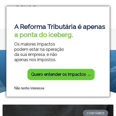
Home
CST
Grupo Módulos
Sistemas Contábeis e Empresariais
A Reforma Tributária é apenas
Posts tagged: CST
a ponta do iceberg.
Os maiores impactos
podem estar na operação
da sua empresa, e não
apenas nos impostos.
Quero entender os impactos →
Não tenho interesse
CONTÁBEIS