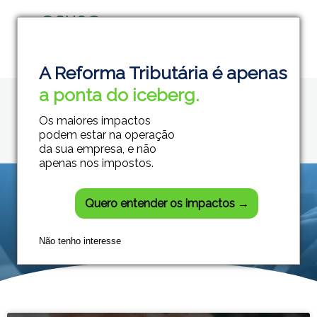
Home
Contabilidade
Grupo Módulos
Sistemas Contábeis e Empresariais
A Reforma Tributária é apenas
Posts tagged:
a ponta do iceberg.
Contabilidade
Os maiores impactos
podem estar na operação
da sua empresa, e não
apenas nos impostos.
Quero entender os impactos →
Não tenho interesse