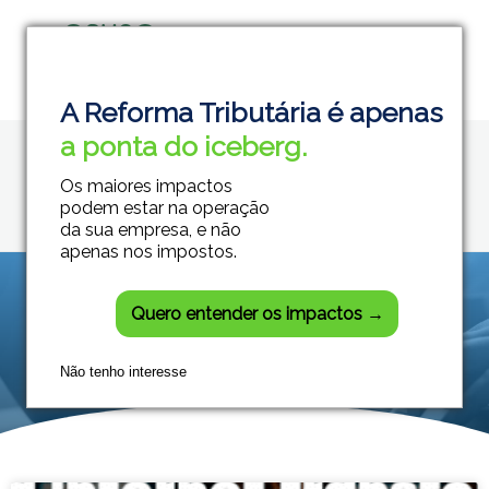
Home
Autoridade digital
Grupo Módulos
Sistemas Contábeis e Empresariais
A Reforma Tributária é apenas
Posts tagged:
a ponta do iceberg.
Autoridade digital
Os maiores impactos
podem estar na operação
da sua empresa, e não
apenas nos impostos.
Quero entender os impactos →
Não tenho interesse