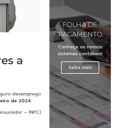
FOLHA DE
PAGAMENTO
Conheça os nossos
sistemas contábeis!
es a
Saiba mais
seguro-desemprego
aneiro de 2024
.
onsumidor – INPC)