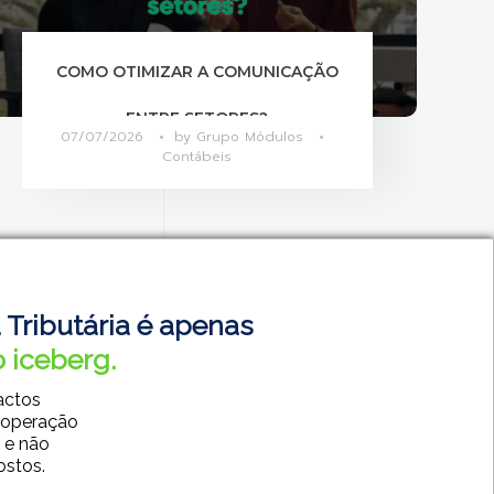
O QUE DIFERENCIA ÁREAS CONTÁBEIS
MAIS PRODUTIVAS?
06/07/2026
by
Grupo Módulos
Contábeis
 Tributária é apenas
 iceberg.
actos
 operação
 e não
ostos.
SISTEMAS CONTÁBEIS