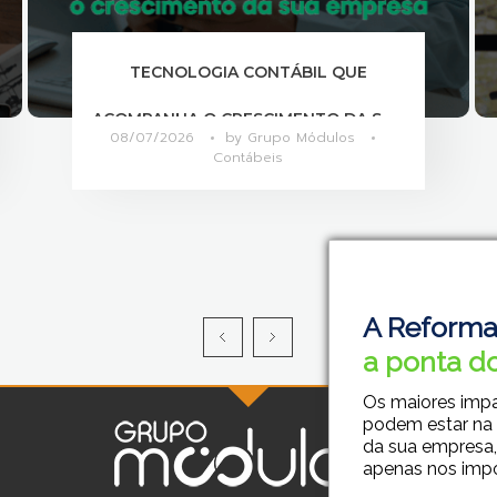
COMO OTIMIZAR A COMUNICAÇÃO
ENTRE SETORES?
07/07/2026
by
Grupo Módulos
Contábeis
A Reforma
a ponta do
Os maiores imp
podem estar na
da sua empresa,
apenas nos imp