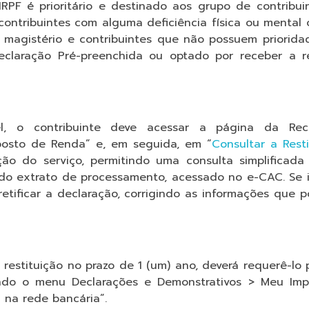
IRPF é prioritário e destinado aos grupo de contribui
contribuintes com alguma deficiência física ou mental 
o magistério e contribuintes que não possuem priorida
eclaração Pré-preenchida ou optado por receber a re
el, o contribuinte deve acessar a página da Rec
mposto de Renda” e, em seguida, em “
Consultar a Rest
ção do serviço, permitindo uma consulta simplificad
do extrato de processamento, acessado no e-CAC. Se i
etificar a declaração, corrigindo as informações que 
restituição no prazo de 1 (um) ano, deverá requerê-lo 
sando o menu Declarações e Demonstrativos > Meu Im
a na rede bancária”.