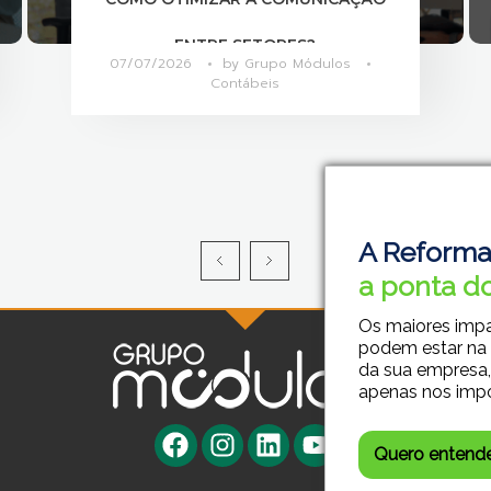
MAIS PRODUTIVAS?
06/07/2026
by
Grupo Módulos
Contábeis
A Reforma
a ponta do
Os maiores imp
podem estar na
da sua empresa,
apenas nos imp
Quero entend