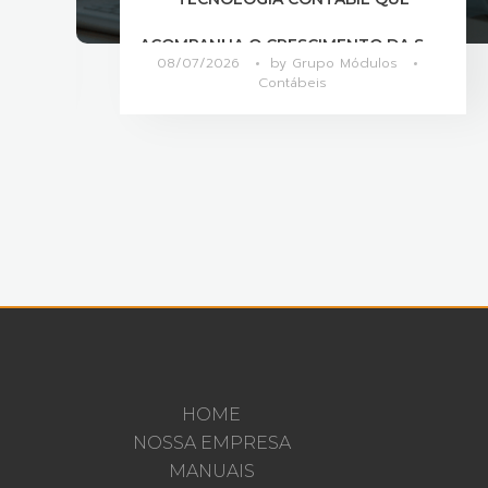
A SUA
ENTRE SETORES?
07/07/2026
by
Grupo Módulos
Contábeis
HOME
NOSSA EMPRESA
MANUAIS