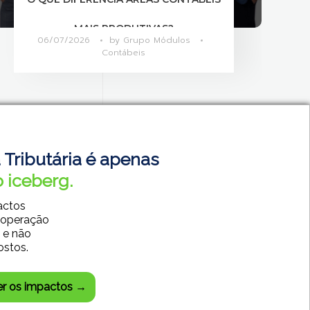
DE 2026
01/07/2026
by
Grupo Módulos
Calendário de Obrigações
 Tributária é apenas
 iceberg.
actos
 operação
 e não
ostos.
SISTEMAS CONTÁBEIS
SISTEMAS EMPRESARIAIS
er os impactos →
DESENVOLVIMENTO WEB