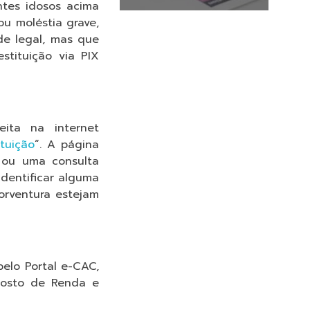
ntes idosos acima
ou moléstia grave,
de legal, mas que
stituição via PIX
eita na internet
ituição
“. A página
a ou uma consulta
dentificar alguma
porventura estejam
pelo Portal e-CAC,
posto de Renda e