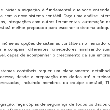
 de iniciar a migração, é fundamental que você entend
 com o novo sistema contábil. Faça uma análise intern
ficos, integrações com outras ferramentas, automação d
estará melhor preparado para escolher o sistema ade
tem inúmeras opções de sistemas contábeis no mercado,
r e comparar diferentes fornecedores, analisando suas
ável, capaz de acompanhar o crescimento da sua empres
istemas contábeis requer um planejamento detalhad
rocesso, desde a preparação dos dados até o treina
teressadas, incluindo membros da equipe contábil, TI
migração, faça cópias de segurança de todos os dados d