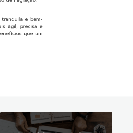
sso de migração.
 tranquila e bem-
s ágil, precisa e
enefícios que um