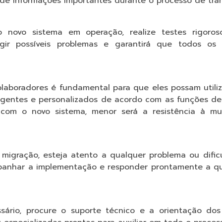
 de informações importantes durante o processo de tran
o novo sistema em operação, realize testes rigoro
rrigir possíveis problemas e garantirá que todos os
olaboradores é fundamental para que eles possam utili
angentes e personalizados de acordo com as funções 
m com o novo sistema, menor será a resistência à m
e migração, esteja atento a qualquer problema ou difi
panhar a implementação e responder prontamente a q
ssário, procure o suporte técnico e a orientação do