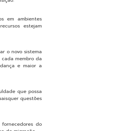
sição.
sos em ambientes
 recursos estejam
zar o novo sistema
de cada membro da
udança e maior a
culdade que possa
uaisquer questões
s fornecedores do