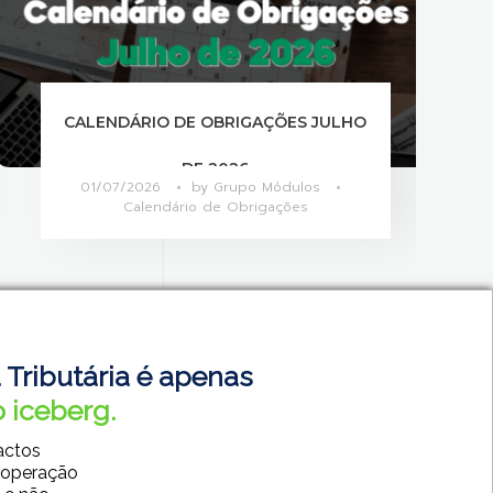
CALENDÁRIO DE OBRIGAÇÕES JULHO
DE 2026
01/07/2026
by
Grupo Módulos
Calendário de Obrigações
 Tributária é apenas
 iceberg.
actos
 operação