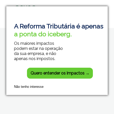
Grupo Módulos
Sistemas Contábeis e Empresariais
A Reforma Tributária é apenas
a ponta do iceberg.
Os maiores impactos
podem estar na operação
da sua empresa, e não
apenas nos impostos.
Quero entender os impactos →
Não tenho interesse