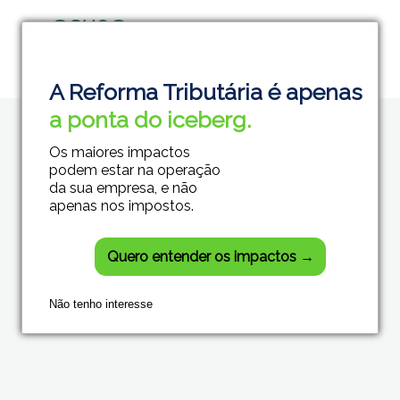
Grupo Módulos
Sistemas Contábeis e Empresariais
A Reforma Tributária é apenas
a ponta do iceberg.
Os maiores impactos
podem estar na operação
da sua empresa, e não
apenas nos impostos.
Quero entender os impactos →
Não tenho interesse