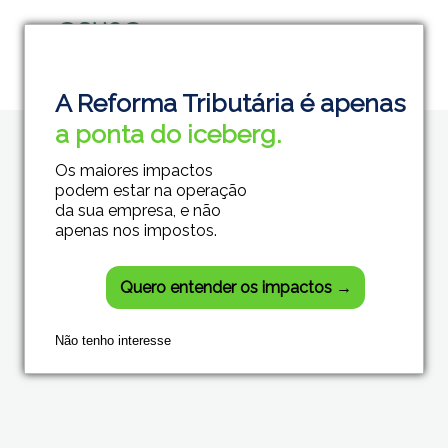
Grupo Módulos
Sistemas Contábeis e Empresariais
A Reforma Tributária é apenas
a ponta do iceberg.
Os maiores impactos
podem estar na operação
da sua empresa, e não
apenas nos impostos.
Quero entender os impactos →
Não tenho interesse