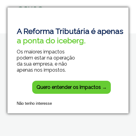
Grupo Módulos
Sistemas Contábeis e Empresariais
A Reforma Tributária é apenas
a ponta do iceberg.
Os maiores impactos
podem estar na operação
da sua empresa, e não
apenas nos impostos.
Quero entender os impactos →
Não tenho interesse