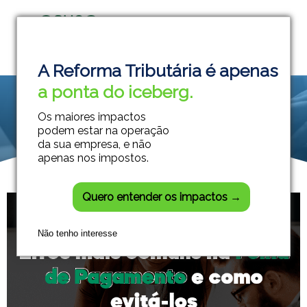
Grupo Módulos
Sistemas Contábeis e Empresariais
A Reforma Tributária é apenas
a ponta do iceberg.
Os maiores impactos
podem estar na operação
da sua empresa, e não
apenas nos impostos.
Quero entender os impactos →
Não tenho interesse