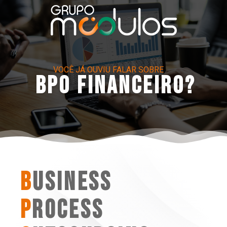
VOCÊ JÁ OUVIU FALAR SOBRE
BPO Financeiro?
B
USINESS
P
ROCESS