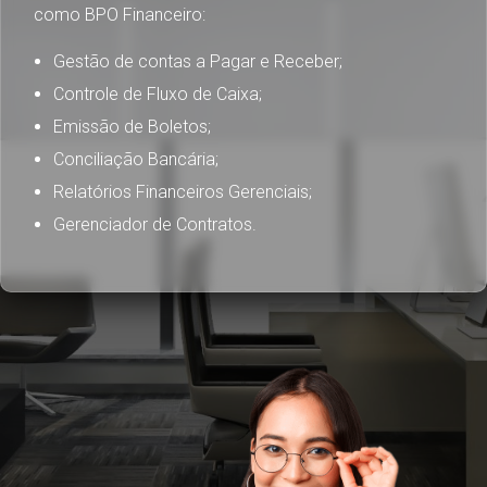
como BPO Financeiro:
Gestão de contas a Pagar e Receber;
Controle de Fluxo de Caixa;
Emissão de Boletos;
Conciliação Bancária;
Relatórios Financeiros Gerenciais;
Gerenciador de Contratos.