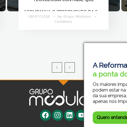
ENTRE SETORES?
07/07/2026
by
Grupo Módulos
Contábeis
A Reforma
a ponta do
Os maiores imp
podem estar na
da sua empresa,
apenas nos imp
Quero entend