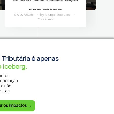
MAIS PRODUTIVAS?
06/07/2026
by
Grupo Módulos
Contábeis
 Tributária é apenas
 iceberg.
actos
 operação
 e não
ostos.
SISTEMAS CONTÁBEIS
SISTEMAS EMPRESARIAIS
er os impactos →
DESENVOLVIMENTO WEB