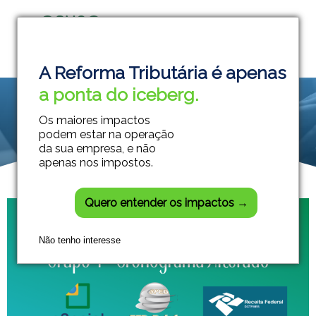
Grupo Módulos
Sistemas Contábeis e Empresariais
A Reforma Tributária é apenas
a ponta do iceberg.
Os maiores impactos
podem estar na operação
da sua empresa, e não
apenas nos impostos.
Quero entender os impactos →
Não tenho interesse