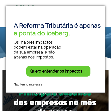
Grupo Módulos
Sistemas Contábeis e Empresariais
A Reforma Tributária é apenas
a ponta do iceberg.
Os maiores impactos
podem estar na operação
da sua empresa, e não
apenas nos impostos.
Quero entender os impactos →
Não tenho interesse