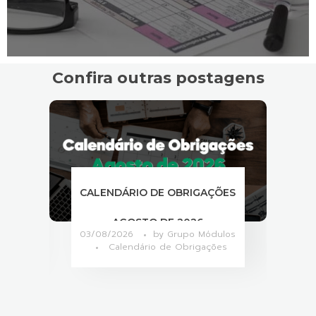
Confira outras postagens
CALENDÁRIO DE OBRIGAÇÕES
T
QUE
AGOSTO DE 2026
AC
los
03/08/2026
by
Grupo Módulos
08
Calendário de Obrigações
026